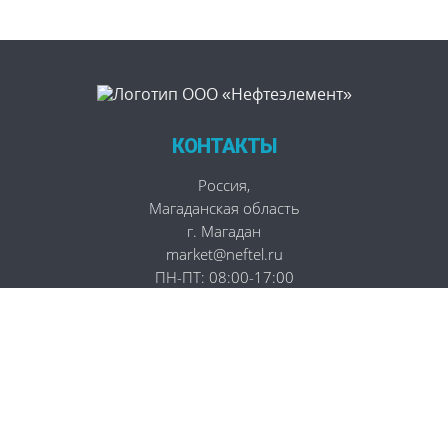
КОНТАКТЫ
Россия
,
Магаданская область
г. Магадан
market@neftel.ru
ПН-ПТ: 08:00-17:00
СБ-ВС: Выходной
НАВИГАЦИЯ
Главная
Контрольно-измерительные приборы
Трубопроводная арматура
О компании